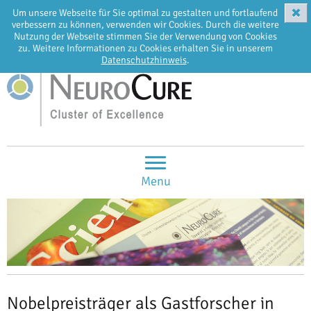
✖
Um unsere Webseite für Sie optimal zu gestalten und fortlaufend
EN
DE
verbessern zu können, verwenden wir Cookies. Durch die weitere
Nutzung der Webseite stimmen Sie der Verwendung von Cookies
zu. Weitere Informationen zu Cookies erhalten Sie in unserem
Datenschutzhinweis
.
Menu
Nobelpreisträger als Gastforscher in