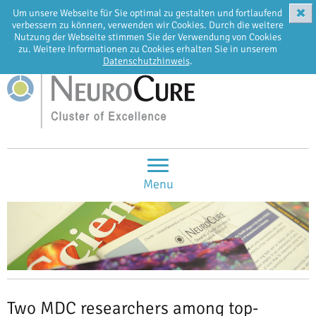
✖
Um unsere Webseite für Sie optimal zu gestalten und fortlaufend
EN
DE
verbessern zu können, verwenden wir Cookies. Durch die weitere
Nutzung der Webseite stimmen Sie der Verwendung von Cookies
zu. Weitere Informationen zu Cookies erhalten Sie in unserem
Datenschutzhinweis
.
Menu
Two MDC researchers among top-