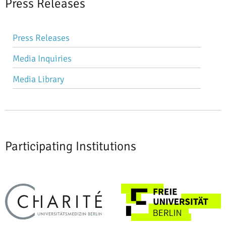
Press Releases
Skip
Press Releases
navigation
Media Inquiries
Media Library
Participating Institutions