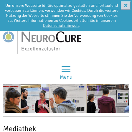
✖
Um unsere Webseite für Sie optimal zu gestalten und fortlaufend
EN
DE
verbessern zu können, verwenden wir Cookies. Durch die weitere
Nutzung der Webseite stimmen Sie der Verwendung von Cookies
zu. Weitere Informationen zu Cookies erhalten Sie in unserem
Datenschutzhinweis
.
Menu
Mediathek