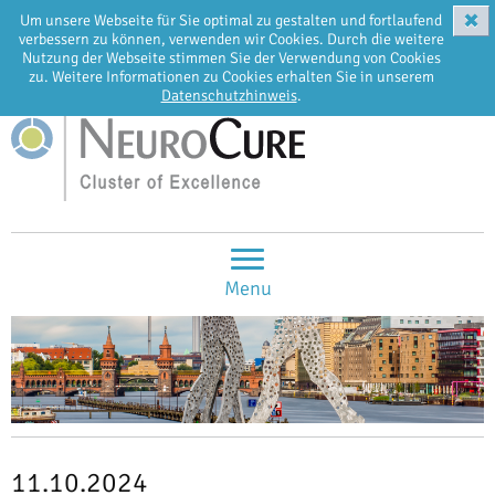
✖
Um unsere Webseite für Sie optimal zu gestalten und fortlaufend
EN
DE
verbessern zu können, verwenden wir Cookies. Durch die weitere
Nutzung der Webseite stimmen Sie der Verwendung von Cookies
zu. Weitere Informationen zu Cookies erhalten Sie in unserem
Datenschutzhinweis
.
Menu
11.10.2024