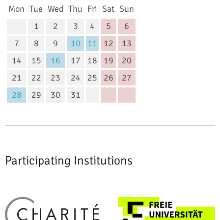
day
sday
nesday
rsday
day
urday
day
Mon
Tue
Wed
Thu
Fri
Sat
Sun
1
2
3
4
5
6
7
8
9
10
11
12
13
14
15
16
17
18
19
20
21
22
23
24
25
26
27
28
29
30
31
Participating Institutions