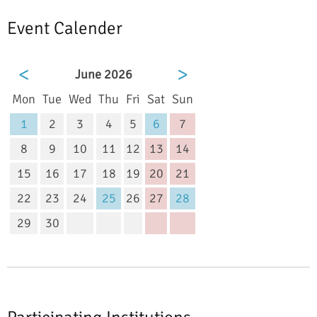
Event Calender
<
>
June 2026
day
sday
nesday
rsday
day
urday
day
Mon
Tue
Wed
Thu
Fri
Sat
Sun
1
2
3
4
5
6
7
8
9
10
11
12
13
14
15
16
17
18
19
20
21
22
23
24
25
26
27
28
29
30