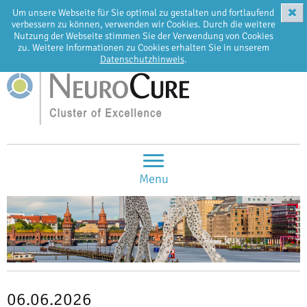
✖
Um unsere Webseite für Sie optimal zu gestalten und fortlaufend
EN
DE
verbessern zu können, verwenden wir Cookies. Durch die weitere
Nutzung der Webseite stimmen Sie der Verwendung von Cookies
zu. Weitere Informationen zu Cookies erhalten Sie in unserem
Datenschutzhinweis
.
Menu
06.06.2026