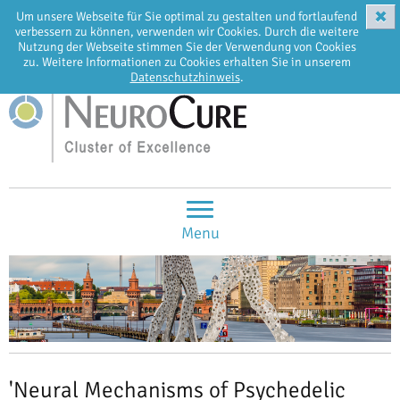
✖
Um unsere Webseite für Sie optimal zu gestalten und fortlaufend
EN
DE
verbessern zu können, verwenden wir Cookies. Durch die weitere
Nutzung der Webseite stimmen Sie der Verwendung von Cookies
zu. Weitere Informationen zu Cookies erhalten Sie in unserem
Datenschutzhinweis
.
Menu
'Neural Mechanisms of Psychedelic