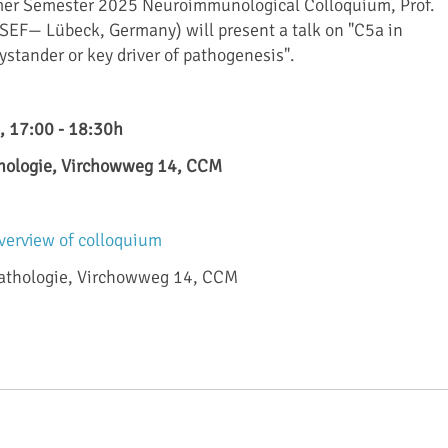
mer Semester 2025 Neuroimmunological Colloquium, Prof.
ISEF— Lübeck, Germany) will present a talk on "C5a in
tander or key driver of pathogenesis".
, 17:00 - 18:30h
hologie, Virchowweg 14, CCM
 overview of colloquium
Pathologie, Virchowweg 14, CCM