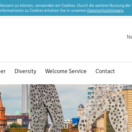
erbessern zu können, verwenden wir Cookies. Durch die weitere Nutzung de
Informationen zu Cookies erhalten Sie in unserem
Datenschutzhinweis
.
Ne
eer
Diversity
Welcome Service
Contact