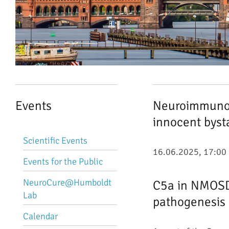
Events
Neuroimmunol
innocent byst
Skip
Scientific Events
navigation
16.06.2025, 17:00 
Events for the Public
NeuroCure@Humboldt
C5a in NMOSD:
Lab
pathogenesis
Calendar