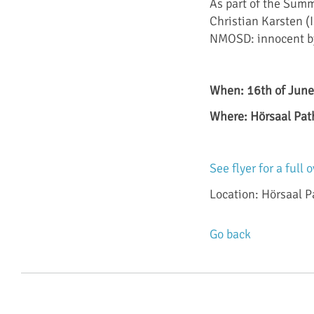
As part of the Sum
Christian Karsten (
NMOSD: innocent bys
When: 16th of June
Where: Hörsaal Pat
See flyer for a full
Location: Hörsaal 
Go back