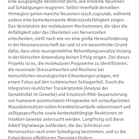
eine ausgeprägte Variabilität darin, wie einzelne Neuronen
auf Schädigungen reagieren. Selbst innerhalb derselben
Hirnregion gehen manche Neuronen rasch zugrunde, während
andere eine bemerkenswerte Widerstandsfähigkeit zeigen.
Das Verständnis der molekularen Mechanismen, die über die
Anfälligkeit oder das Überleben von Nervenzellen
entscheiden, stellt nach wie vor eine große Herausforderung
in der Neurowissenschaft dar und ist ein wesentlicher Grund
dafür, dass viele neuroprotektive Behandlungsansätze bislang
in der klinischen Anwendung keinen Erfolg zeigen. Ziel dieses
Projekts ist es, die molekularen Programme zu identifizieren,
die neuronale Stressantworten und Resilienz bei
menschlichen neurologischen Erkrankungen prägen, mit
einem Fokus auf den ischämischen Schlaganfall. Durch die
Integration räumlicher Transkriptomik (Analyse der
Genaktivität im Gewebe) und Einzelzell-RNA-Sequenzierung
von humanem postmortalem Hirngewebe mit zeitaufgelösten
Mausdatensätzen sollen Krankheitsverläufe rekonstruiert und
zelltypspezifische sowie kontextabhängige Reaktionen im
intakten Gewebe untersucht werden. Langfristig soll diese
Arbeit Signalwege aufdecken, die das Schicksal von
Nervenzellen nach einer Schädigung bestimmen, und so die
Entwicklung effektiverer Therapien fördern.