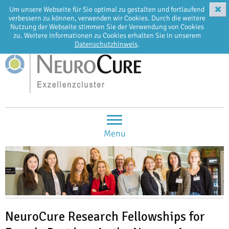
✖
Um unsere Webseite für Sie optimal zu gestalten und fortlaufend
EN
DE
verbessern zu können, verwenden wir Cookies. Durch die weitere
Nutzung der Webseite stimmen Sie der Verwendung von Cookies
zu. Weitere Informationen zu Cookies erhalten Sie in unserem
Datenschutzhinweis
.
Menu
NeuroCure Research Fellowships for