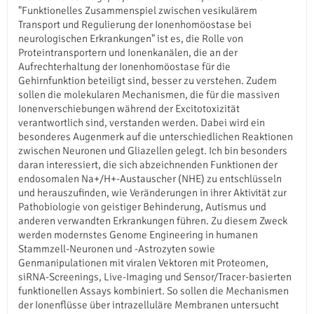
"Funktionelles Zusammenspiel zwischen vesikulärem
Transport und Regulierung der Ionenhomöostase bei
neurologischen Erkrankungen" ist es, die Rolle von
Proteintransportern und Ionenkanälen, die an der
Aufrechterhaltung der Ionenhomöostase für die
Gehirnfunktion beteiligt sind, besser zu verstehen. Zudem
sollen die molekularen Mechanismen, die für die massiven
Ionenverschiebungen während der Excitotoxizität
verantwortlich sind, verstanden werden. Dabei wird ein
besonderes Augenmerk auf die unterschiedlichen Reaktionen
zwischen Neuronen und Gliazellen gelegt. Ich bin besonders
daran interessiert, die sich abzeichnenden Funktionen der
endosomalen Na+/H+-Austauscher (NHE) zu entschlüsseln
und herauszufinden, wie Veränderungen in ihrer Aktivität zur
Pathobiologie von geistiger Behinderung, Autismus und
anderen verwandten Erkrankungen führen. Zu diesem Zweck
werden modernstes Genome Engineering in humanen
Stammzell-Neuronen und -Astrozyten sowie
Genmanipulationen mit viralen Vektoren mit Proteomen,
siRNA-Screenings, Live-Imaging und Sensor/Tracer-basierten
funktionellen Assays kombiniert. So sollen die Mechanismen
der Ionenflüsse über intrazelluläre Membranen untersucht