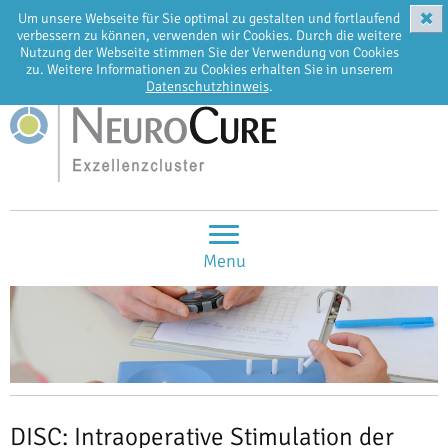
✖
Um unsere Webseite für Sie optimal zu gestalten und fortlaufend
EN
DE
verbessern zu können, verwenden wir Cookies. Durch die weitere
Nutzung der Webseite stimmen Sie der Verwendung von Cookies
zu. Weitere Informationen zu Cookies erhalten Sie in unserem
Datenschutzhinweis
.
Menu
DISC: Intraoperative Stimulation der