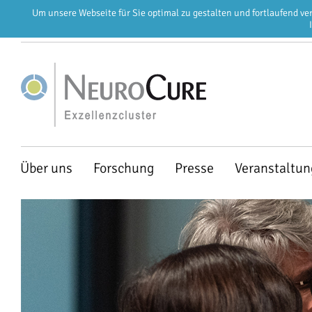
Um unsere Webseite für Sie optimal zu gestalten und fortlaufend v
EN
DE
Navigation
Über uns
Forschung
Presse
Veranstaltu
überspringen