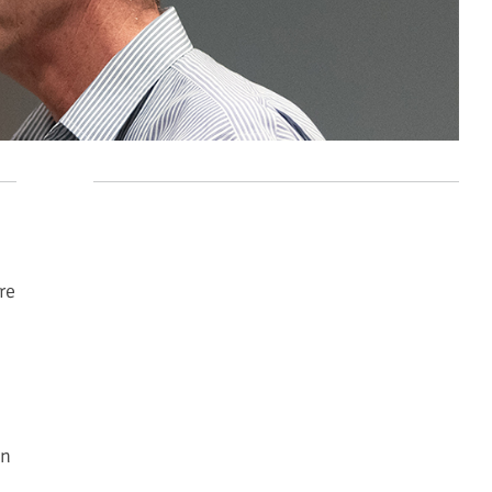
re
e
en