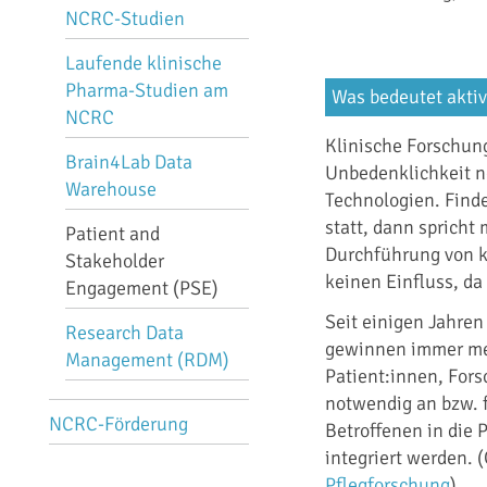
NCRC-Studien
Laufende klinische
Pharma-Studien am
Was bedeutet aktiv
NCRC
Klinische Forschun
Brain4Lab Data
Unbedenklichkeit n
Warehouse
Technologien. Finde
statt, dann spricht
Patient and
Durchführung von k
Stakeholder
keinen Einfluss, da
Engagement (PSE)
Seit einigen Jahren
Research Data
gewinnen immer meh
Management (RDM)
Patient:innen, Fors
notwendig an bzw. f
NCRC-Förderung
Betroffenen in die
integriert werden. 
Pflegforschung
)