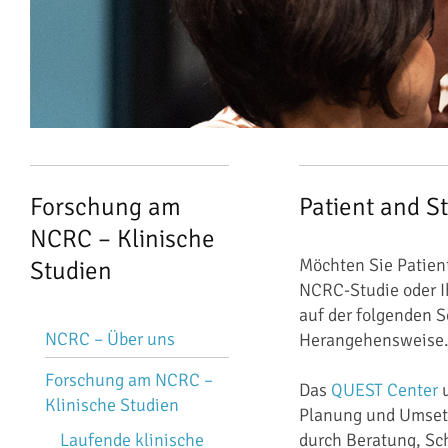
Forschung am
Patient and 
NCRC – Klinische
Möchten Sie Patient
Studien
NCRC-Studie oder I
auf der folgenden 
Navigation
NCRC – Über uns
Herangehensweise
überspringen
Forschung am NCRC –
Das
QUEST Center
u
Klinische Studien
Planung und Umsetz
Laufende klinische
durch Beratung, S