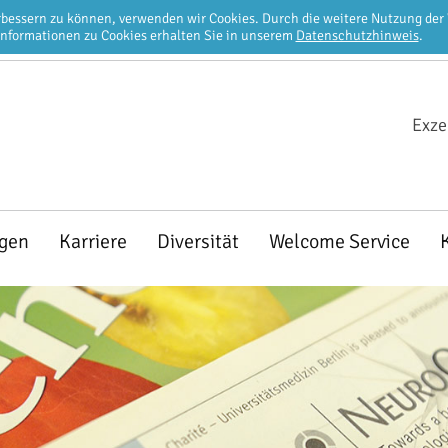
erbessern zu können, verwenden wir Cookies. Durch die weitere Nutzung de
Informationen zu Cookies erhalten Sie in unserem
Datenschutzhinweis
.
Exze
ngen
Karriere
Diversität
Welcome Service