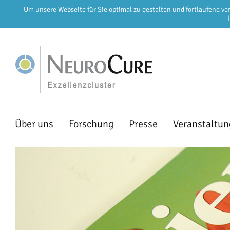
Um unsere Webseite für Sie optimal zu gestalten und fortlaufend v
EN
DE
Navigation
Über uns
Forschung
Presse
Veranstaltu
überspringen