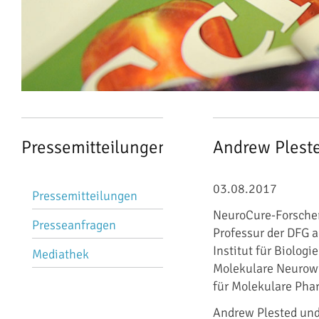
Pressemitteilungen
Andrew Pleste
Navigation
03.08.2017
Pressemitteilungen
überspringen
NeuroCure-Forscher
Presseanfragen
Professur der DFG a
Institut für Biolog
Mediathek
Molekulare Neurowi
für Molekulare Pha
Andrew Plested und