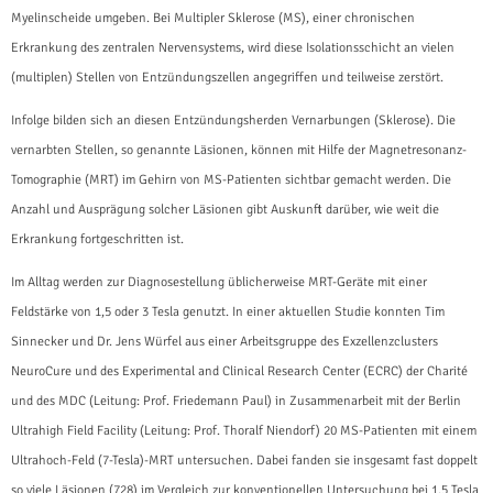
Myelinscheide umgeben. Bei Multipler Sklerose (MS), einer chronischen
Erkrankung des zentralen Nervensystems, wird diese Isolationsschicht an vielen
(multiplen) Stellen von Entzündungszellen angegriffen und teilweise zerstört.
Infolge bilden sich an diesen Entzündungsherden Vernarbungen (Sklerose). Die
vernarbten Stellen, so genannte Läsionen, können mit Hilfe der Magnetresonanz-
Tomographie (MRT) im Gehirn von MS-Patienten sichtbar gemacht werden. Die
Anzahl und Ausprägung solcher Läsionen gibt Auskunft darüber, wie weit die
Erkrankung fortgeschritten ist.
Im Alltag werden zur Diagnosestellung üblicherweise MRT-Geräte mit einer
Feldstärke von 1,5 oder 3 Tesla genutzt. In einer aktuellen Studie konnten Tim
Sinnecker und Dr. Jens Würfel aus einer Arbeitsgruppe des Exzellenzclusters
NeuroCure und des Experimental and Clinical Research Center (ECRC) der Charité
und des MDC (Leitung: Prof. Friedemann Paul) in Zusammenarbeit mit der Berlin
Ultrahigh Field Facility (Leitung: Prof. Thoralf Niendorf) 20 MS-Patienten mit einem
Ultrahoch-Feld (7-Tesla)-MRT untersuchen. Dabei fanden sie insgesamt fast doppelt
so viele Läsionen (728) im Vergleich zur konventionellen Untersuchung bei 1,5 Tesla