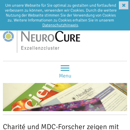
✖
Um unsere Webseite für Sie optimal zu gestalten und fortlaufend
EN
DE
verbessern zu können, verwenden wir Cookies. Durch die weitere
Nutzung der Webseite stimmen Sie der Verwendung von Cookies
zu. Weitere Informationen zu Cookies erhalten Sie in unserem
Datenschutzhinweis
.
Menu
Charité und MDC-Forscher zeigen mit