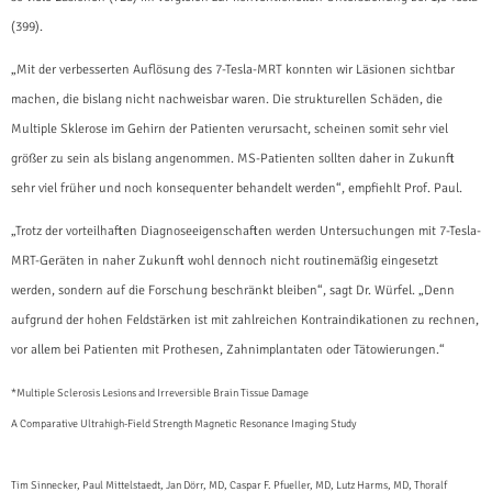
(399).
„Mit der verbesserten Auflösung des 7-Tesla-MRT konnten wir Läsionen sichtbar
machen, die bislang nicht nachweisbar waren. Die strukturellen Schäden, die
Multiple Sklerose im Gehirn der Patienten verursacht, scheinen somit sehr viel
größer zu sein als bislang angenommen. MS-Patienten sollten daher in Zukunft
sehr viel früher und noch konsequenter behandelt werden“, empfiehlt Prof. Paul.
„Trotz der vorteilhaften Diagnoseeigenschaften werden Untersuchungen mit 7-Tesla-
MRT-Geräten in naher Zukunft wohl dennoch nicht routinemäßig eingesetzt
werden, sondern auf die Forschung beschränkt bleiben“, sagt Dr. Würfel. „Denn
aufgrund der hohen Feldstärken ist mit zahlreichen Kontraindikationen zu rechnen,
vor allem bei Patienten mit Prothesen, Zahnimplantaten oder Tätowierungen.“
*Multiple Sclerosis Lesions and Irreversible Brain Tissue Damage
A Comparative Ultrahigh-Field Strength Magnetic Resonance Imaging Study
Tim Sinnecker, Paul Mittelstaedt, Jan Dörr, MD, Caspar F. Pfueller, MD, Lutz Harms, MD, Thoralf