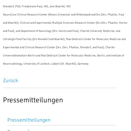
Niendorf, PhD, Friedemann Paul, MD, Jens Wuerfel, MD
NeuroCure Clinical Research Center (Messrs Sinnecker and Mittelstaedt and Drs Dörr, Pfueller, Paul
and Wuerfel), Clinical and Experimental Multiple Sclerosis Research Center (Drs Dörr, Pfueller, Harms
and Paul), and Department of Neurology (Drs. Harms and Paul), Charité University Medicine, and
Ultrahigh-Field Facility (Drs Niendorf and Wuerfel), Max Delbrück Center for Molecular Medicine and
Experimental and Clinical Research Center (Drs. Dörr, Pfueller, Niendorf, and Paul), Charité -
Universitätsmedizin Berlin and Max Delbrück Center for Molecular Medicine, Berlin, and Institute of
Neuroradiology, University of Lücbeck, Lübeck (Dr. Wuerfel), Germany
Zurück
Pressemitteilungen
Navigation
Pressemitteilungen
überspringen