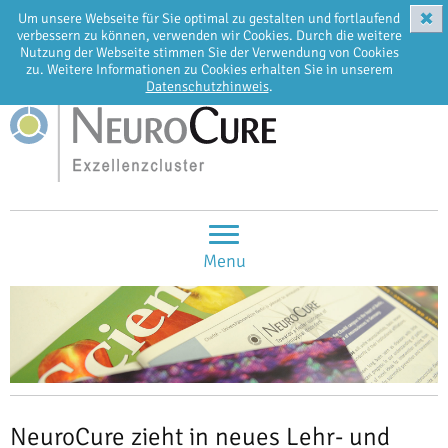
✖
Um unsere Webseite für Sie optimal zu gestalten und fortlaufend
EN
DE
verbessern zu können, verwenden wir Cookies. Durch die weitere
Nutzung der Webseite stimmen Sie der Verwendung von Cookies
zu. Weitere Informationen zu Cookies erhalten Sie in unserem
Datenschutzhinweis
.
Menu
NeuroCure zieht in neues Lehr- und