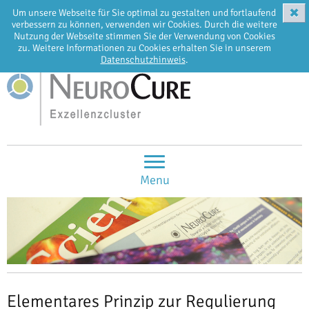
✖
Um unsere Webseite für Sie optimal zu gestalten und fortlaufend
EN
DE
verbessern zu können, verwenden wir Cookies. Durch die weitere
Nutzung der Webseite stimmen Sie der Verwendung von Cookies
zu. Weitere Informationen zu Cookies erhalten Sie in unserem
Datenschutzhinweis
.
Menu
Elementares Prinzip zur Regulierung