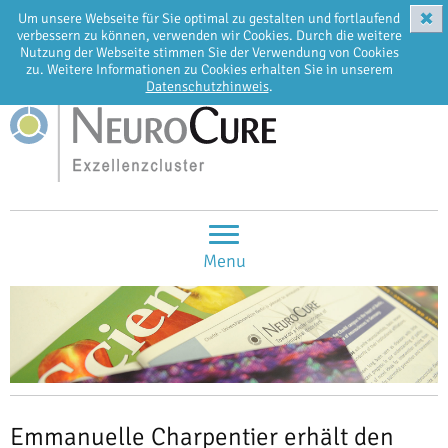
✖
Um unsere Webseite für Sie optimal zu gestalten und fortlaufend
EN
DE
verbessern zu können, verwenden wir Cookies. Durch die weitere
Nutzung der Webseite stimmen Sie der Verwendung von Cookies
zu. Weitere Informationen zu Cookies erhalten Sie in unserem
Datenschutzhinweis
.
Menu
Emmanuelle Charpentier erhält den