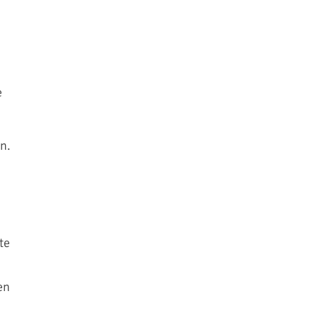
e
n.
te
en