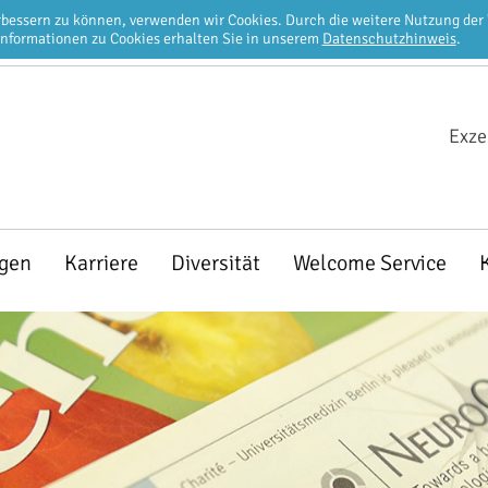
erbessern zu können, verwenden wir Cookies. Durch die weitere Nutzung de
Informationen zu Cookies erhalten Sie in unserem
Datenschutzhinweis
.
Exze
ngen
Karriere
Diversität
Welcome Service