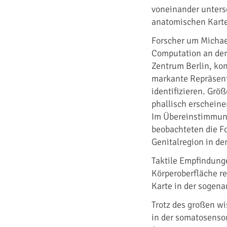
voneinander untersc
anatomischen Karte
Forscher um Michae
Computation an der
Zentrum Berlin, ko
markante Repräsenta
identifizieren. Grö
phallisch erscheine
Im Übereinstimmung
beobachteten die Fo
Genitalregion in de
Taktile Empfindung
Körperoberfläche re
Karte in der sogen
Trotz des großen wi
in der somatosensor