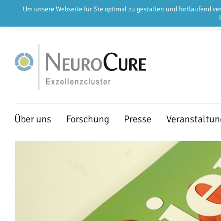
Um unsere Webseite für Sie optimal zu gestalten und fortlaufend v
EN
DE
Navigation
Über uns
Forschung
Presse
Veranstaltu
überspringen