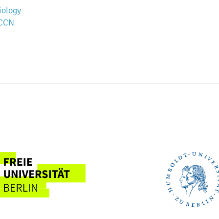
iology
BCCN