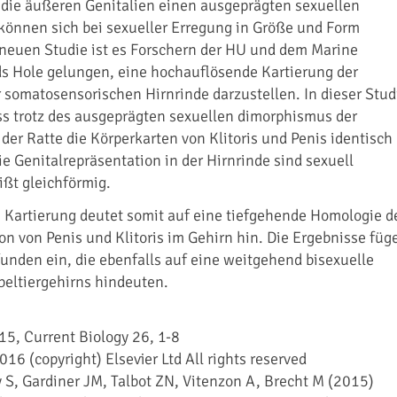
 die äußeren Genitalien einen ausgeprägten sexuellen
önnen sich bei sexueller Erregung in Größe und Form
 neuen Studie ist es Forschern der HU und dem Marine
ds Hole gelungen, eine hochauflösende Kartierung der
r somatosensorischen Hirnrinde darzustellen. In dieser Stud
ss trotz des ausgeprägten sexuellen dimorphismus der
der Ratte die Körperkarten von Klitoris und Penis identisch
ie Genitalrepräsentation in der Hirnrinde sind sexuell
ßt gleichförmig.
 Kartierung deutet somit auf eine tiefgehende Homologie d
on von Penis und Klitoris im Gehirn hin. Die Ergebnisse füg
unden ein, die ebenfalls auf eine weitgehend bisexuelle
beltiergehirns hindeuten.
15, Current Biology 26, 1-8
016 (copyright) Elsevier Ltd All rights reserved
S, Gardiner JM, Talbot ZN, Vitenzon A, Brecht M (2015)