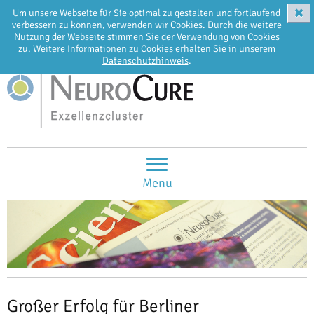
✖
Um unsere Webseite für Sie optimal zu gestalten und fortlaufend
EN
DE
verbessern zu können, verwenden wir Cookies. Durch die weitere
Nutzung der Webseite stimmen Sie der Verwendung von Cookies
zu. Weitere Informationen zu Cookies erhalten Sie in unserem
Datenschutzhinweis
.
Menu
Großer Erfolg für Berliner