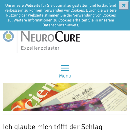
✖
Um unsere Webseite für Sie optimal zu gestalten und fortlaufend
EN
DE
verbessern zu können, verwenden wir Cookies. Durch die weitere
Nutzung der Webseite stimmen Sie der Verwendung von Cookies
zu. Weitere Informationen zu Cookies erhalten Sie in unserem
Datenschutzhinweis
.
Menu
Ich glaube mich trifft der Schlag