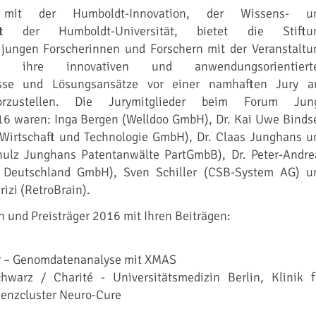
 mit der Humboldt-Innovation, der Wissens- u
haft der Humboldt-Universität, bietet die Stiftu
 jungen Forscherinnen und Forschern mit der Veranstaltu
t, ihre innovativen und anwendungsorientiert
isse und Lösungsansätze vor einer namhaften Jury a
vorzustellen. Die Jurymitglieder beim Forum Jun
16 waren: Inga Bergen (Welldoo GmbH), Dr. Kai Uwe Bindse
r Wirtschaft und Technologie GmbH), Dr. Claas Junghans u
hulz Junghans Patentanwälte PartGmbB), Dr. Peter-Andre
 Deutschland GmbH), Sven Schiller (CSB-System AG) u
zi (RetroBrain).
n und Preisträger 2016 mit Ihren Beiträgen:
r – Genomdatenanalyse mit XMAS
hwarz / Charité - Universitätsmedizin Berlin, Klinik f
lenzcluster Neuro-Cure