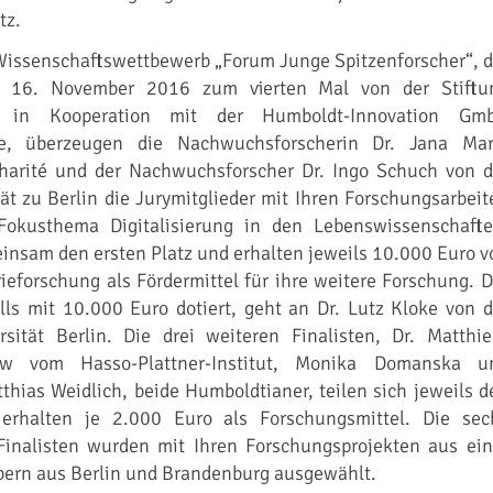
tz.
Wissenschaftswettbewerb „Forum Junge Spitzenforscher“, d
 16. November 2016 zum vierten Mal von der Stiftu
ng in Kooperation mit der Humboldt-Innovation Gm
de, überzeugen die Nachwuchsforscherin Dr. Jana Mar
harité und der Nachwuchsforscher Dr. Ingo Schuch von d
t zu Berlin die Jurymitglieder mit Ihren Forschungsarbeit
Fokusthema Digitalisierung in den Lebenswissenschafte
insam den ersten Platz und erhalten jeweils 10.000 Euro v
rieforschung als Fördermittel für ihre weitere Forschung. D
alls mit 10.000 Euro dotiert, geht an Dr. Lutz Kloke von d
sität Berlin. Die drei weiteren Finalisten, Dr. Matthie
ow vom Hasso-Plattner-Institut, Monika Domanska u
thias Weidlich, beide Humboldtianer, teilen sich jeweils d
 erhalten je 2.000 Euro als Forschungsmittel. Die sec
Finalisten wurden mit Ihren Forschungsprojekten aus ein
bern aus Berlin und Brandenburg ausgewählt.