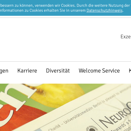
erbessern zu können, verwenden wir Cookies. Durch die weitere Nutzung de
Informationen zu Cookies erhalten Sie in unserem
Datenschutzhinweis
.
Exze
ngen
Karriere
Diversität
Welcome Service