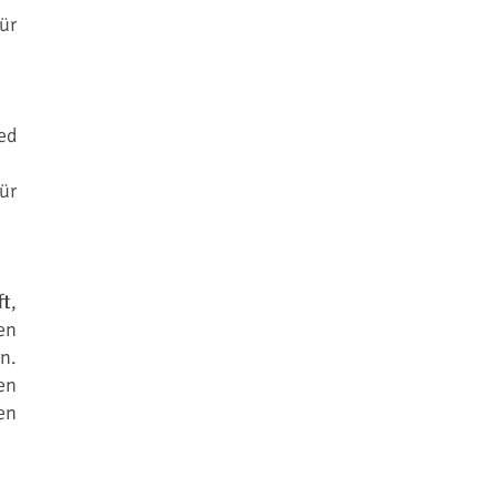
ür
ed
ür
t,
en
n.
en
en