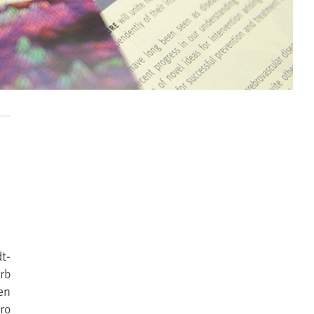
t-
rb
en
ro