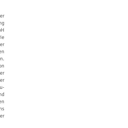
er
ng
bH
ie
er
en
n.
on
er
er
u-
nd
en
hs
er