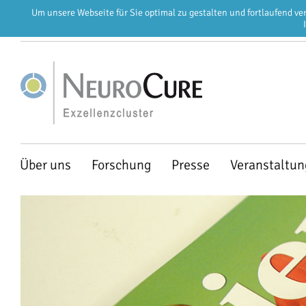
Um unsere Webseite für Sie optimal zu gestalten und fortlaufend v
EN
DE
Navigation
Über uns
Forschung
Presse
Veranstaltu
überspringen