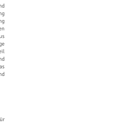
nd
ng
ng
en
us
ge
il
nd
as
nd
ür