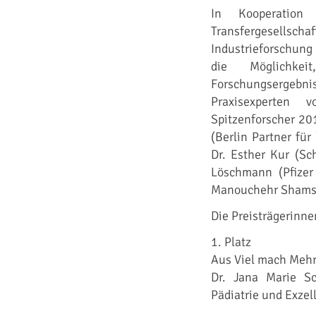
In Kooperation
Transfergesellsc
Industrieforschung
die Möglichkei
Forschungsergebn
Praxisexperten 
Spitzenforscher 20
(Berlin Partner fü
Dr. Esther Kur (Sc
Löschmann (Pfizer
Manouchehr Shamsri
Die Preisträgerinne
1. Platz
Aus Viel mach Meh
Dr. Jana Marie Sc
Pädiatrie und Exzel