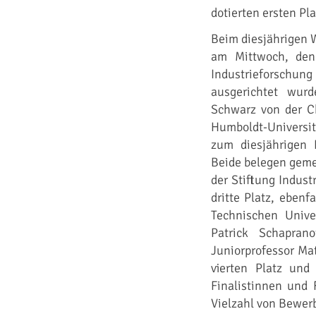
dotierten ersten Pla
Beim diesjährigen 
am Mittwoch, den
Industrieforschu
ausgerichtet wur
Schwarz von der C
Humboldt-Universitä
zum diesjährigen 
Beide belegen geme
der Stiftung Indust
dritte Platz, ebenf
Technischen Univer
Patrick Schapran
Juniorprofessor Mat
vierten Platz und
Finalistinnen und 
Vielzahl von Bewer