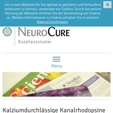
✖
Um unsere Webseite für Sie optimal zu gestalten und fortlaufend
EN
DE
verbessern zu können, verwenden wir Cookies. Durch die weitere
Nutzung der Webseite stimmen Sie der Verwendung von Cookies
zu. Weitere Informationen zu Cookies erhalten Sie in unserem
Datenschutzhinweis
.
Menu
Kalziumdurchlässige Kanalrhodopsine