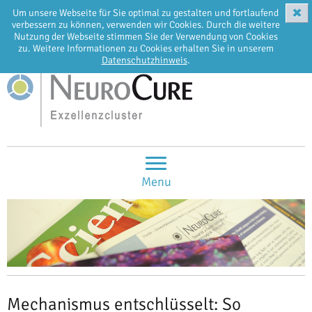
✖
Um unsere Webseite für Sie optimal zu gestalten und fortlaufend
EN
DE
verbessern zu können, verwenden wir Cookies. Durch die weitere
Nutzung der Webseite stimmen Sie der Verwendung von Cookies
zu. Weitere Informationen zu Cookies erhalten Sie in unserem
Datenschutzhinweis
.
Menu
Mechanismus entschlüsselt: So