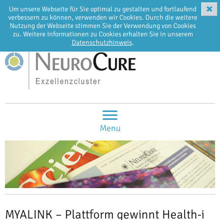
✖
Um unsere Webseite für Sie optimal zu gestalten und fortlaufend
EN
DE
verbessern zu können, verwenden wir Cookies. Durch die weitere
Nutzung der Webseite stimmen Sie der Verwendung von Cookies
zu. Weitere Informationen zu Cookies erhalten Sie in unserem
Datenschutzhinweis
.
Menu
MYALINK – Plattform gewinnt Health-i