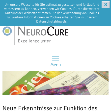
✖
Um unsere Webseite für Sie optimal zu gestalten und fortlaufend
EN
DE
verbessern zu können, verwenden wir Cookies. Durch die weitere
Nutzung der Webseite stimmen Sie der Verwendung von Cookies
zu. Weitere Informationen zu Cookies erhalten Sie in unserem
Datenschutzhinweis
.
Menu
Neue Erkenntnisse zur Funktion des