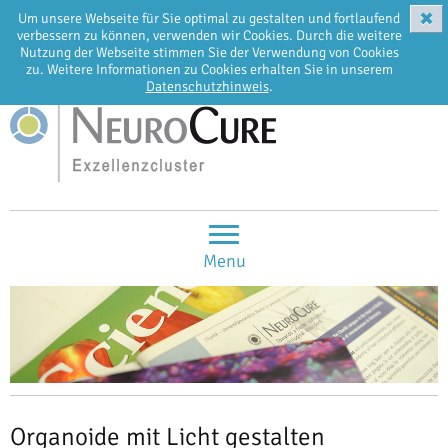
✖
Um unsere Webseite für Sie optimal zu gestalten und fortlaufend
EN
DE
verbessern zu können, verwenden wir Cookies. Durch die weitere
Nutzung der Webseite stimmen Sie der Verwendung von Cookies
zu. Weitere Informationen zu Cookies erhalten Sie in unserem
Datenschutzhinweis
.
Menu
Organoide mit Licht gestalten