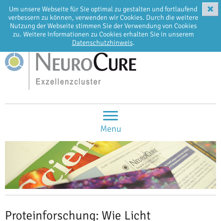
✖
Um unsere Webseite für Sie optimal zu gestalten und fortlaufend
EN
DE
verbessern zu können, verwenden wir Cookies. Durch die weitere
Nutzung der Webseite stimmen Sie der Verwendung von Cookies
zu. Weitere Informationen zu Cookies erhalten Sie in unserem
Datenschutzhinweis
.
Menu
Proteinforschung: Wie Licht