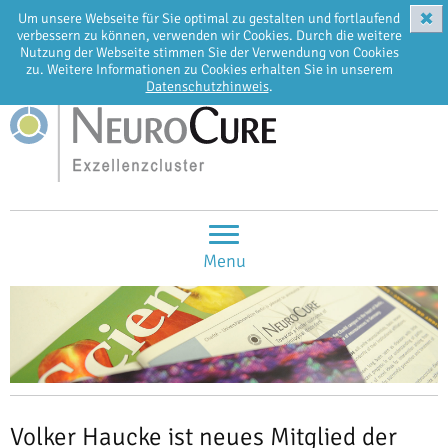
✖
Um unsere Webseite für Sie optimal zu gestalten und fortlaufend
EN
DE
verbessern zu können, verwenden wir Cookies. Durch die weitere
Nutzung der Webseite stimmen Sie der Verwendung von Cookies
zu. Weitere Informationen zu Cookies erhalten Sie in unserem
Datenschutzhinweis
.
Menu
Volker Haucke ist neues Mitglied der