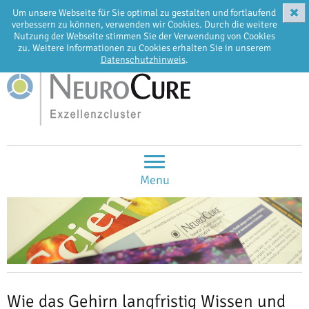
✖
Um unsere Webseite für Sie optimal zu gestalten und fortlaufend
EN
DE
verbessern zu können, verwenden wir Cookies. Durch die weitere
Nutzung der Webseite stimmen Sie der Verwendung von Cookies
zu. Weitere Informationen zu Cookies erhalten Sie in unserem
Datenschutzhinweis
.
Menu
Wie das Gehirn langfristig Wissen und