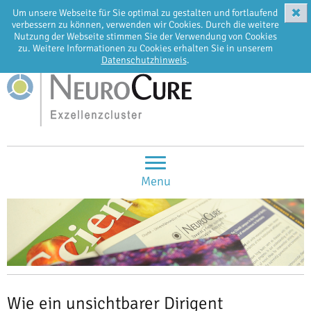
✖
Um unsere Webseite für Sie optimal zu gestalten und fortlaufend
EN
DE
verbessern zu können, verwenden wir Cookies. Durch die weitere
Nutzung der Webseite stimmen Sie der Verwendung von Cookies
zu. Weitere Informationen zu Cookies erhalten Sie in unserem
Datenschutzhinweis
.
Menu
Wie ein unsichtbarer Dirigent