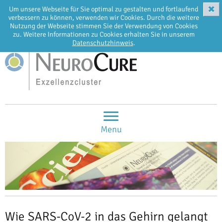
✖
Um unsere Webseite für Sie optimal zu gestalten und fortlaufend
EN
DE
verbessern zu können, verwenden wir Cookies. Durch die weitere
Nutzung der Webseite stimmen Sie der Verwendung von Cookies
zu. Weitere Informationen zu Cookies erhalten Sie in unserem
Datenschutzhinweis
.
Menu
Wie SARS-CoV-2 in das Gehirn gelangt