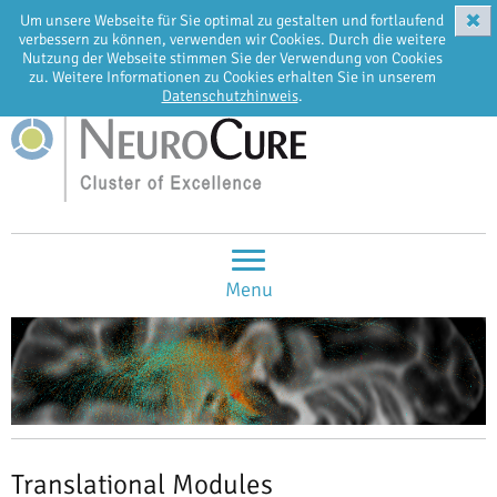
✖
Um unsere Webseite für Sie optimal zu gestalten und fortlaufend
EN
DE
verbessern zu können, verwenden wir Cookies. Durch die weitere
Nutzung der Webseite stimmen Sie der Verwendung von Cookies
zu. Weitere Informationen zu Cookies erhalten Sie in unserem
Datenschutzhinweis
.
Menu
Translational Modules