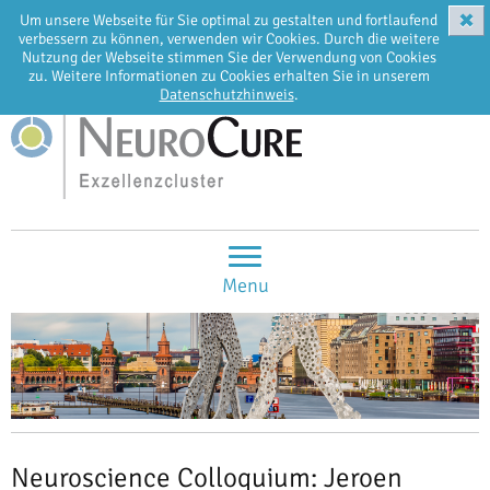
✖
Um unsere Webseite für Sie optimal zu gestalten und fortlaufend
EN
DE
verbessern zu können, verwenden wir Cookies. Durch die weitere
Nutzung der Webseite stimmen Sie der Verwendung von Cookies
zu. Weitere Informationen zu Cookies erhalten Sie in unserem
Datenschutzhinweis
.
Menu
Neuroscience Colloquium: Jeroen