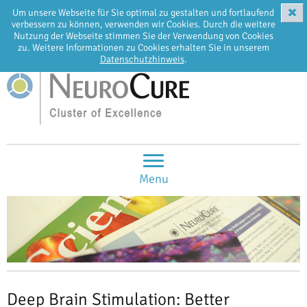
✖
Um unsere Webseite für Sie optimal zu gestalten und fortlaufend
EN
DE
verbessern zu können, verwenden wir Cookies. Durch die weitere
Nutzung der Webseite stimmen Sie der Verwendung von Cookies
zu. Weitere Informationen zu Cookies erhalten Sie in unserem
Datenschutzhinweis
.
Menu
Deep Brain Stimulation: Better