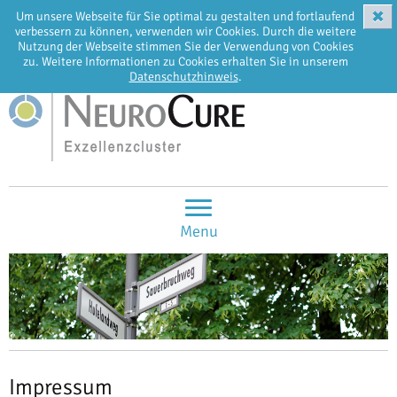
✖
Um unsere Webseite für Sie optimal zu gestalten und fortlaufend
EN
DE
verbessern zu können, verwenden wir Cookies. Durch die weitere
Nutzung der Webseite stimmen Sie der Verwendung von Cookies
zu. Weitere Informationen zu Cookies erhalten Sie in unserem
Datenschutzhinweis
.
Menu
Impressum